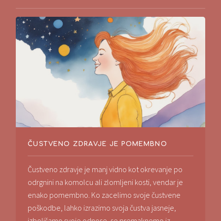
ČUSTVENO ZDRAVJE JE POMEMBNO
Čustveno zdravje je manj vidno kot okrevanje po
odrgnini na komolcu ali zlomljeni kosti, vendar je
enako pomembno. Ko zacelimo svoje čustvene
poškodbe, lahko izrazimo svoja čustva jasneje,
izboljšamo svoje odnose, se premaknemo iz