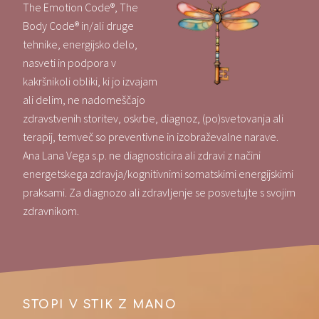
The Emotion Code®, The
Body Code® in/ali druge
tehnike, energijsko delo,
nasveti in podpora v
kakršnikoli obliki, ki jo izvajam
ali delim, ne nadomeščajo
zdravstvenih storitev, oskrbe, diagnoz, (po)svetovanja ali
terapij, temveč so preventivne in izobraževalne narave.
Ana Lana Vega s.p. ne diagnosticira ali zdravi z načini
energetskega zdravja/kognitivnimi somatskimi energijskimi
praksami. Za diagnozo ali zdravljenje se posvetujte s svojim
zdravnikom.
STOPI V STIK Z MANO