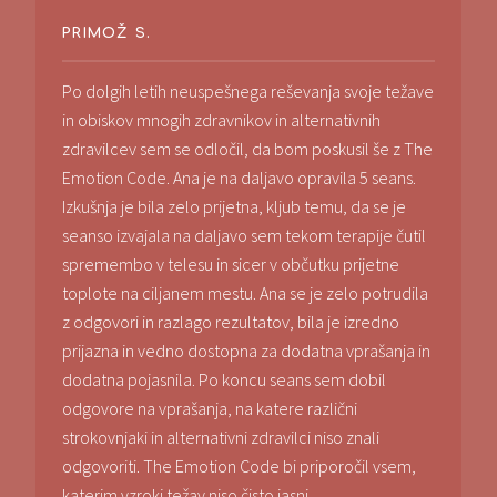
PRIMOŽ S.
Po dolgih letih neuspešnega reševanja svoje težave
in obiskov mnogih zdravnikov in alternativnih
zdravilcev sem se odločil, da bom poskusil še z The
Emotion Code. Ana je na daljavo opravila 5 seans.
Izkušnja je bila zelo prijetna, kljub temu, da se je
seanso izvajala na daljavo sem tekom terapije čutil
spremembo v telesu in sicer v občutku prijetne
toplote na ciljanem mestu. Ana se je zelo potrudila
z odgovori in razlago rezultatov, bila je izredno
prijazna in vedno dostopna za dodatna vprašanja in
dodatna pojasnila. Po koncu seans sem dobil
odgovore na vprašanja, na katere različni
strokovnjaki in alternativni zdravilci niso znali
odgovoriti. The Emotion Code bi priporočil vsem,
katerim vzroki težav niso čisto jasni.