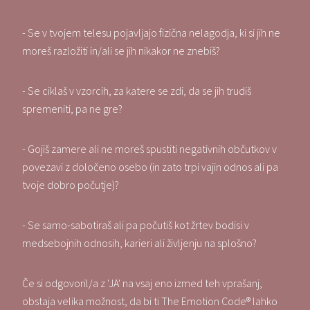
- Se v tvojem telesu pojavljajo fizična nelagodja, ki si jih ne
moreš razložiti in/ali se jih nikakor ne znebiš?
- Se ciklaš v vzorcih, za katere se zdi, da se jih trudiš
spremeniti, pa ne gre?
- Gojiš zamere ali ne moreš spustiti negativnih občutkov v
povezavi z določeno osebo (in zato trpi vajin odnos ali pa
tvoje dobro počutje)?
- Se samo-sabotiraš ali pa počutiš kot žrtev bodisi v
medsebojnih odnosih, karieri ali življenju na splošno?
Če si odgovoril/a z 'JA' na vsaj eno izmed teh vprašanj,
obstaja velika možnost, da bi ti The Emotion Code® lahko