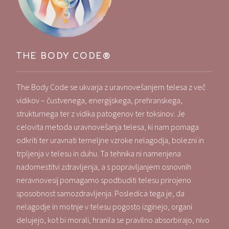
THE BODY CODE®
The Body Code se ukvarja z uravnovešanjem telesa z več
vidikov – čustvenega, energijskega, prehranskega,
strukturnega ter z vidika patogenov ter toksinov. Je
celovita metoda uravnovešanja telesa, ki nam pomaga
odkriti ter uravnati temeljne vzroke nelagodja, bolezni in
trpljenja v telesu in duhu. Ta tehnika ni namenjena
nadomestitvi zdravljenja, a s popravljanjem osnovnih
neravnovesij pomagamo spodbuditi telesu prirojeno
sposobnost samozdravljenja. Posledica tega je, da
nelagodje in motnje v telesu pogosto izginejo, organi
delujejo, kot bi morali, hranila se pravilno absorbirajo, nivo