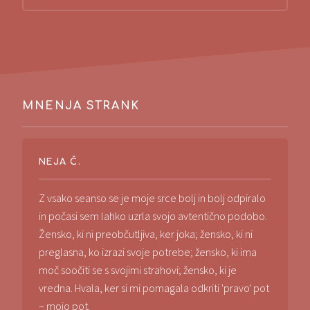
MNENJA STRANK
NEJA Č.
Z vsako seanso se je moje srce bolj in bolj odpiralo
in počasi sem lahko uzrla svojo avtentično podobo.
Žensko, ki ni preobčutljiva, ker joka; žensko, ki ni
preglasna, ko izrazi svoje potrebe; žensko, ki ima
moč soočiti se s svojimi strahovi; žensko, ki je
vredna. Hvala, ker si mi pomagala odkriti 'pravo' pot
– mojo pot.